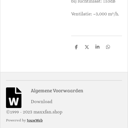
bij luchtinlaat: ≤53dB
Ventilatie: ~3,000 m³/h.
D
D
S
D
e
e
h
e
l
e
a
l
e
l
r
e
n
e
n
Algemene Voorwaarden
Download
©1999 - 2023 maxxfan.shop
Powered by
JouwWeb