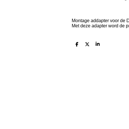
Montage addapter voor de 
Met deze adapter word de pro
D
D
S
e
e
h
l
e
a
e
l
r
n
e