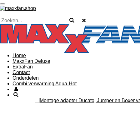
Ga
direct
naar
de
hoofdinhoud
Home
MaxxFan Deluxe
ExtraFan
Contact
Onderdelen
Combi verwarming Aqua-Hot