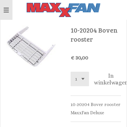
Ga
direct
naar
10-20204 Boven
de
rooster
hoofdinhoud
€ 30,00
In
winkelwage
10-20204 Bover rooster
MaxxFan Deluxe