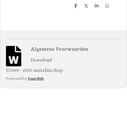
D
D
S
D
e
e
h
e
l
e
a
l
e
l
r
e
n
e
n
Algemene Voorwaarden
Download
©1999 - 2023 maxxfan.shop
Powered by
JouwWeb